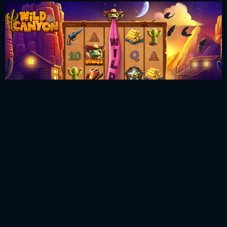
EXPANDING WILDS