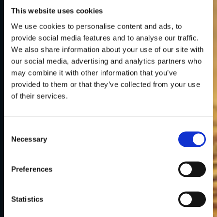
This website uses cookies
We use cookies to personalise content and ads, to
provide social media features and to analyse our traffic.
We also share information about your use of our site with
our social media, advertising and analytics partners who
may combine it with other information that you’ve
provided to them or that they’ve collected from your use
of their services.
Consent
Necessary
Selection
Preferences
Statistics