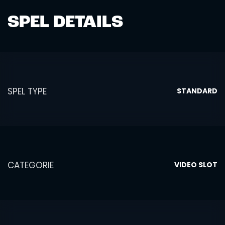
SPEL DETAILS
SPEL TYPE
STANDARD
CATEGORIE
VIDEO SLOT