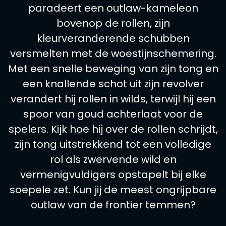
paradeert een outlaw-kameleon
bovenop de rollen, zijn
kleurveranderende schubben
versmelten met de woestijnschemering.
Met een snelle beweging van zijn tong en
een knallende schot uit zijn revolver
verandert hij rollen in wilds, terwijl hij een
spoor van goud achterlaat voor de
spelers. Kijk hoe hij over de rollen schrijdt,
zijn tong uitstrekkend tot een volledige
rol als zwervende wild en
vermenigvuldigers opstapelt bij elke
soepele zet. Kun jij de meest ongrijpbare
outlaw van de frontier temmen?