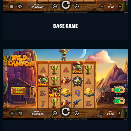
BASE GAME