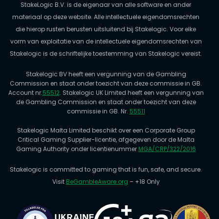
StakeLogic B.V. is de eigenaar van alle software en ander
materiaal op deze website. Alle intellectuele eigendomsrechten
die hierop rusten berusten uitsluitend bij Stakelogic. Voor elke
vorm van exploitatie van de intellectuele eigendomsrechten van
Stakelogic is de schriftelijke toestemming van Stakelogic vereist.
Stakelogic BV heeft een vergunning van de Gambling
Commission en staat onder toezicht van deze commissie in GB.
Account nr.
55512
. Stakelogic UK Limited heeft een vergunning van
de Gambling Commission en staat onder toezicht van deze
commissie in GB. Nr.
55511
Stakelogic Malta Limited beschikt over een Corporate Group
Critical Gaming Supplier-licentie, afgegeven door de Malta
Gaming Authority onder licentienummer
MGA/CRP/322/2016
Stakelogic is committed to gaming that is fun, safe, and secure.
Visit
BeGambleAware.org
– +18 Only