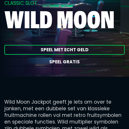
CLASSIC SLOT
WILD MOON
SPEEL MET ECHT GELD
SPEEL GRATIS
Wild Moon Jackpot geeft je iets om over te
janken, met een dubbele set van klassieke
fruitmachine rollen vol met retro fruitsymbolen
en speciale functies. Wild multiplier symbolen
zijn dubbele symbolen, met zowel wild als