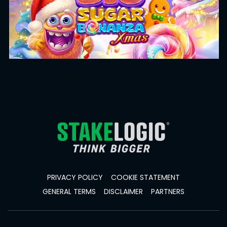
PRIVACY POLICY
COOKIE STATEMENT
GENERAL TERMS
DISCLAIMER
PARTNERS