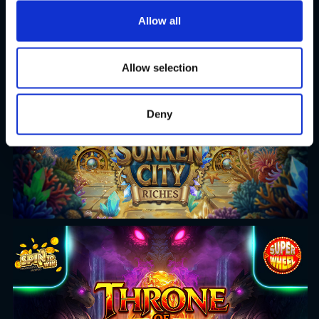
ZIE
LAATSTE SPELLEN
Allow all
ALLE
Allow selection
Deny